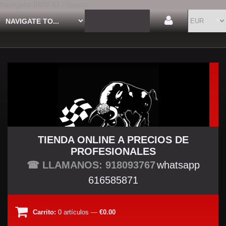
Navegador BMW X3 | Spauco
TIENDA ONLINE A PRECIOS DE
PROFESIONALES
TU TIENDA TUNING
☎ LLAMANOS: 918093767
whatsapp
616585871
Carrito:
0
artículos
—
€0.00