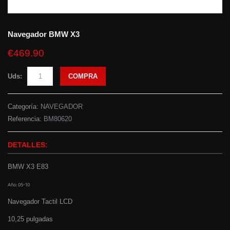
Navegador BMW X3
€469.90
Uds:
COMPRA
Categoría:
NAVEGADOR
Referencia:
BM80620
DETALLES:
BMW X3 E83
Año: 05-10
Navegador Tactil LCD
10,25 pulgadas