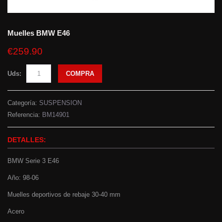
Muelles BMW E46
€259.90
Uds:
COMPRA
Categoría:
SUSPENSION
Referencia:
BM14901
DETALLES:
BMW Serie 3 E46
Año: 98-06
Muelles deportivos de rebaje 30-40 mm
Acero