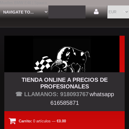
Muelles BMW E46 | Spauco
TIENDA ONLINE A PRECIOS DE
PROFESIONALES
TU TIENDA TUNING
☎ LLAMANOS: 918093767
whatsapp
616585871
Carrito:
0
artículos
—
€0.00