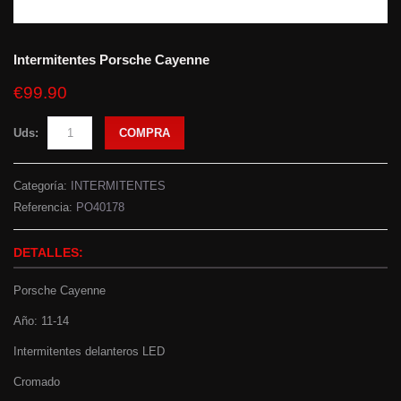
Intermitentes Porsche Cayenne
€99.90
Uds:
COMPRA
Categoría:
INTERMITENTES
Referencia:
PO40178
DETALLES:
Porsche Cayenne
Año: 11-14
Intermitentes delanteros LED
Cromado