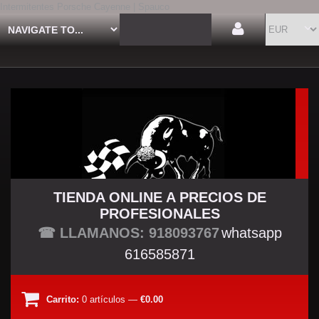
Intermitentes Porsche Cayenne | Spauco
TIENDA ONLINE A PRECIOS DE
PROFESIONALES
TU TIENDA TUNING
☎ LLAMANOS: 918093767
whatsapp
616585871
Carrito:
0
artículos
—
€0.00