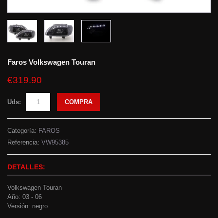
Faros Volkswagen Touran
€319.90
Uds:
COMPRA
Categoría:
FAROS
Referencia:
VW95385
DETALLES:
Volkswagen Touran
Año: 03 - 06
Versión: negro