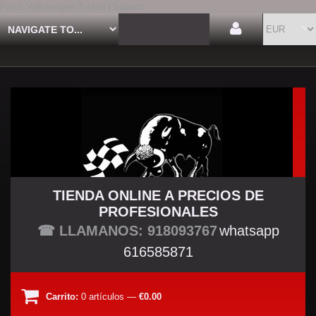
Faros Volkswagen Touran | Spauco
TIENDA ONLINE A PRECIOS DE
PROFESIONALES
TU TIENDA TUNING
☎ LLAMANOS: 918093767
whatsapp
616585871
Carrito:
0
artículos
—
€0.00