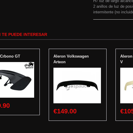
H7 luz de largo alcance
2 anillos de luz de pos
intermitente (no incluid
 TE PUEDE INTERESAR
 Crbono GT
Aleron Volkswagen
Alero
Arteon
V
.90
€149.00
€10