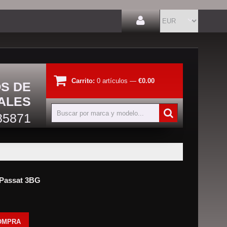
Carrito:
0
artículos
—
€0.00
OS DE
ALES
85871
 Passat 3BG
OMPRA