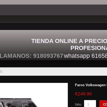
TIENDA ONLINE A PRECI
PROFESION
LAMANOS: 918093767
whatsapp 6165
BG
Faros Volkswagen
€249.90
Uds:
C