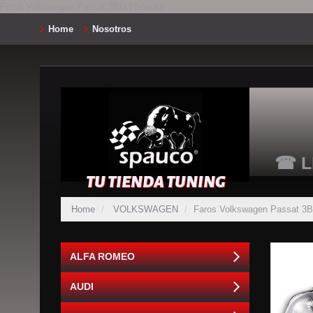
Faros Volkswagen Passat 3BG | Spauco
Home
Nosotros
☎ L
TU TIENDA TUNING
Home
VOLKSWAGEN
Faros Volkswagen Passat 3
ALFA ROMEO
AUDI