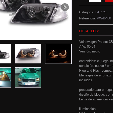
Categoría:
FAROS
Referencia:
VW46480
DETALLES:
Volkswagen Passat 3
Año: 00-04
Versión: negro
contenidos: el juego in
condición: nueva / emba
Plug and Play: compati
Mensajes de error excl
incluidos
preparado para el regul
diseño de bloque, con i
Lente de apariencia xe
iluminación: