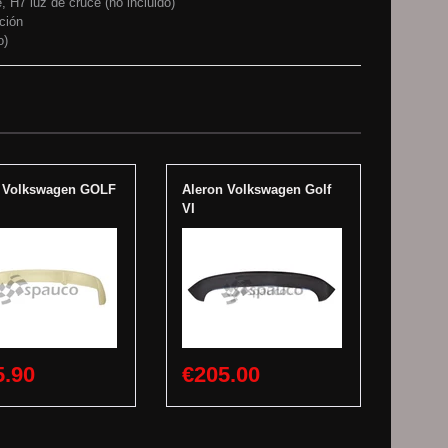
, H7 luz de cruce (no incluido)
ición
o)
n Volkswagen GOLF
Aleron Volkswagen Golf
VI
5.90
€205.00