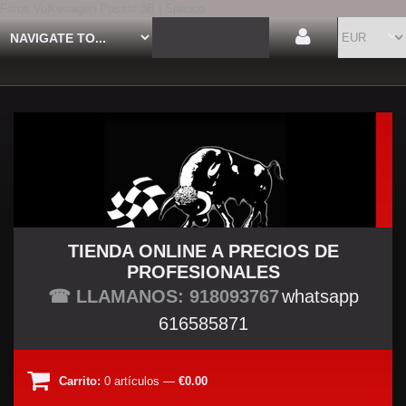
Faros Volkswagen Passat 3B | Spauco
TIENDA ONLINE A PRECIOS DE
PROFESIONALES
TU TIENDA TUNING
☎ LLAMANOS: 918093767
whatsapp
616585871
Carrito:
0
artículos
—
€0.00