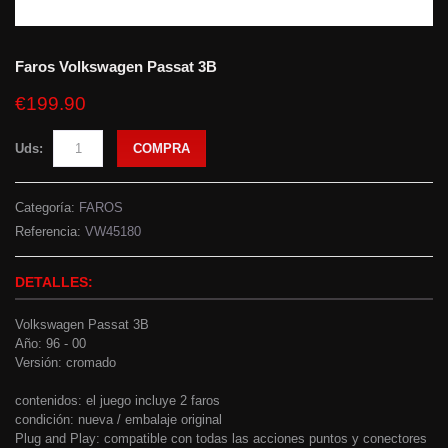
Faros Volkswagen Passat 3B
€199.90
Uds:
COMPRA
Categoría:
FAROS
Referencia:
VW45180
DETALLES:
Volkswagen Passat 3B
Año: 96 - 00
Versión: cromado
contenidos: el juego incluye 2 faros
condición: nueva / embalaje original
Plug and Play: compatible con todas las acciones puntos y conectores