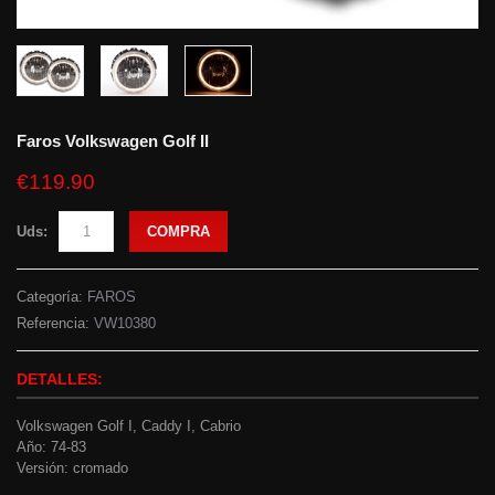
Faros Volkswagen Golf II
€119.90
Uds:
COMPRA
Categoría:
FAROS
Referencia:
VW10380
DETALLES:
Volkswagen Golf I, Caddy I, Cabrio
Año: 74-83
Versión: cromado