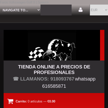
Faros Volkswagen Golf II | Spauco
TIENDA ONLINE A PRECIOS DE
PROFESIONALES
TU TIENDA TUNING
☎ LLAMANOS: 918093767
whatsapp
616585871
Carrito:
0
artículos
—
€0.00