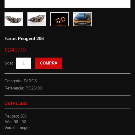
Faros Peugeot 206
€249.90
Uds:
COMPRA
Categoría:
FAROS
Referencia:
PG25480
DETALLES:
Peugeot 206
Año: 98 - 02
Versión: negro