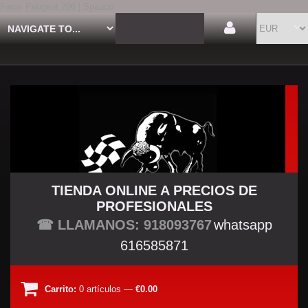
Faros Peugeot 206 | Spauco
TIENDA ONLINE A PRECIOS DE
PROFESIONALES
TU TIENDA TUNING
☎ LLAMANOS: 918093767
whatsapp
616585871
Carrito:
0
artículos
—
€0.00