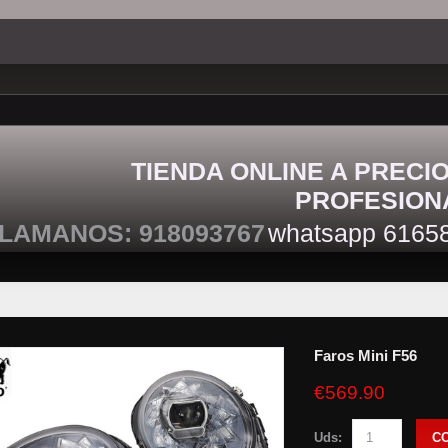
TIENDA ONLINE A PRECI
PROFESION
LAMANOS: 918093767
whatsapp 6165
Faros Mini F56
€569.90
Uds:
C