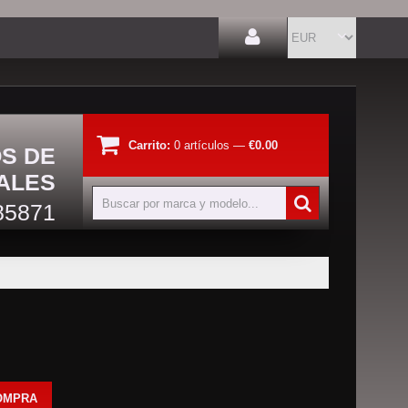
Carrito:
0
artículos
—
€0.00
OS DE
ALES
85871
OMPRA