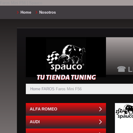
Faros Mini F56 | Spauco
Home
Nosotros
☎ L
TU TIENDA TUNING
Home
FAROS
Faros Mini F56
ALFA ROMEO
AUDI