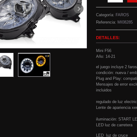
Categoría:
FAROS
Referencia:
MI08285
DETALLES:
Mini F56
Año: 14-21
el juego incluye 2 faros
condición: nueva / emba
Plug and Play: compati
Mensajes de error excl
incluidos
regulado de luz electric
Lente de apariencia xe
iluminación: START L
LED luz de carretera
LED luz de cruce