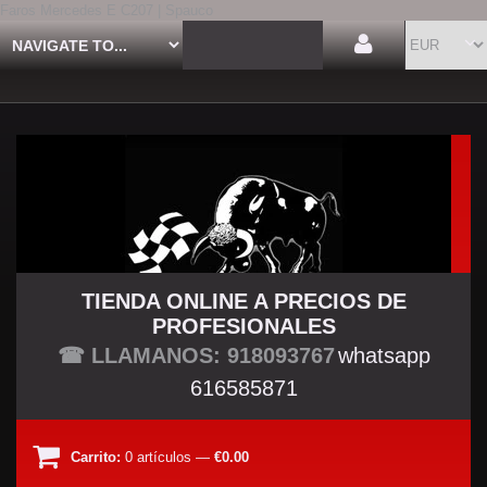
Faros Mercedes E C207 | Spauco
TIENDA ONLINE A PRECIOS DE
PROFESIONALES
TU TIENDA TUNING
☎ LLAMANOS: 918093767
whatsapp
616585871
Carrito:
0
artículos
—
€0.00