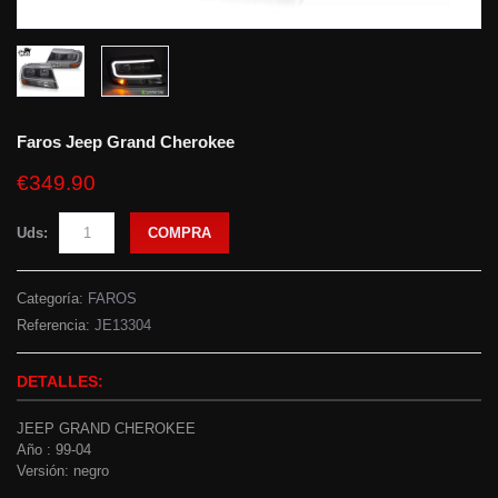
Faros Jeep Grand Cherokee
€349.90
Uds:
COMPRA
Categoría:
FAROS
Referencia:
JE13304
DETALLES:
JEEP GRAND CHEROKEE
Año : 99-04
Versión: negro