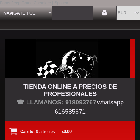
Faros Jeep Grand Cherokee | Spauco
TIENDA ONLINE A PRECIOS DE
PROFESIONALES
TU TIENDA TUNING
☎ LLAMANOS: 918093767
whatsapp
616585871
Carrito:
0
artículos
—
€0.00