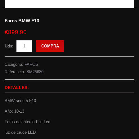
Faros BMW F10
€899.90
Uds:
COMPRA
Categoría:
FAROS
Referencia:
BM25680
DETALLES:
BMW serie 5 F10
Año: 10-13
Faros delanteros Full Led
luz de cruce LED