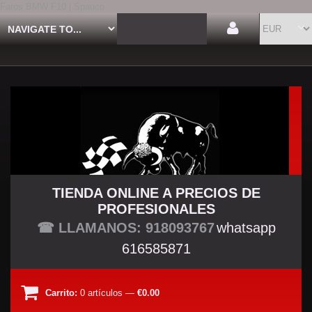
Faros BMW F10 | Spauco
TIENDA ONLINE A PRECIOS DE
PROFESIONALES
TU TIENDA TUNING
☎ LLAMANOS: 918093767
whatsapp
616585871
Carrito:
0
artículos
—
€0.00