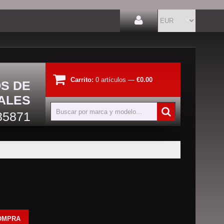
Carrito:
0
artículos
—
€0.00
OS DE
ALES
85871
OMPRA