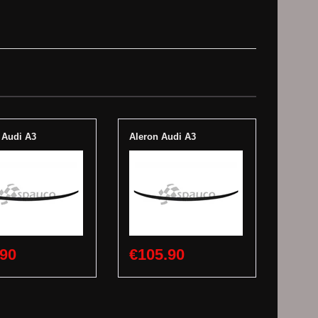
 Audi A3
Aleron Audi A3
.90
€105.90