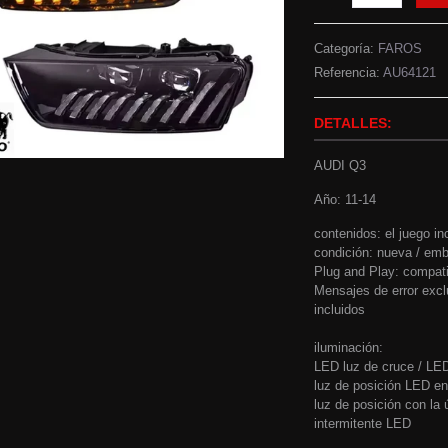
Categoría:
FAROS
Referencia:
AU64121
DETALLES:
AUDI Q3
Año: 11-14
contenidos: el juego in
condición: nueva / emba
Plug and Play: compati
Mensajes de error excl
incluidos
iluminación:
LED luz de cruce / LED
luz de posición LED en 
luz de posición con la 
intermitente LED