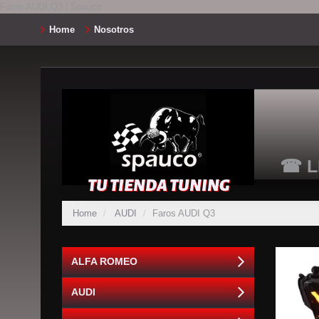
Faros AUDI Q3 | Spauco
Home
Nosotros
☎ L
TU TIENDA TUNING
Home
AUDI
Faros AUDI Q3
ALFA ROMEO
AUDI