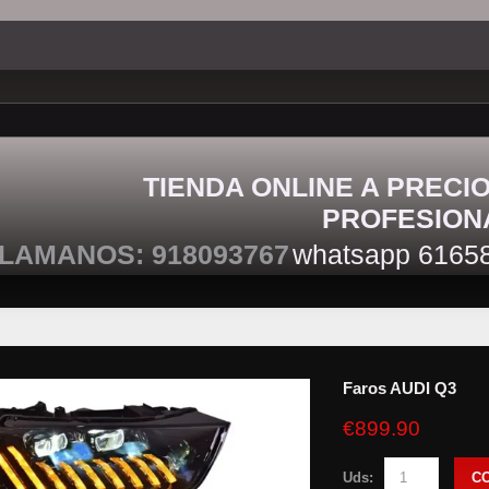
TIENDA ONLINE A PRECI
PROFESION
LAMANOS: 918093767
whatsapp 6165
Faros AUDI Q3
€899.90
Uds:
C