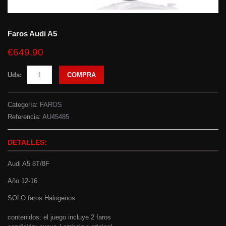
Faros Audi A5
€649.90
Uds:
COMPRA
Categoría:
FAROS
Referencia:
AU45485
DETALLES:
Audi A5 8T/8F
Año 12-16
SOLO faros Halogenos
contenidos: el juego incluye 2 faros