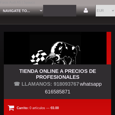
Faros Audi A5 | Spauco
TIENDA ONLINE A PRECIOS DE
PROFESIONALES
TU TIENDA TUNING
☎ LLAMANOS: 918093767
whatsapp
616585871
Carrito:
0
artículos
—
€0.00