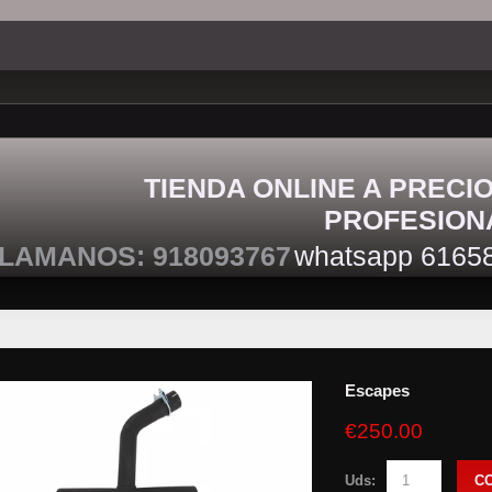
TIENDA ONLINE A PRECI
PROFESION
LAMANOS: 918093767
whatsapp 6165
Escapes
€250.00
Uds:
C