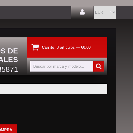
Carrito:
0
artículos
—
€0.00
OS DE
ALES
85871
OMPRA