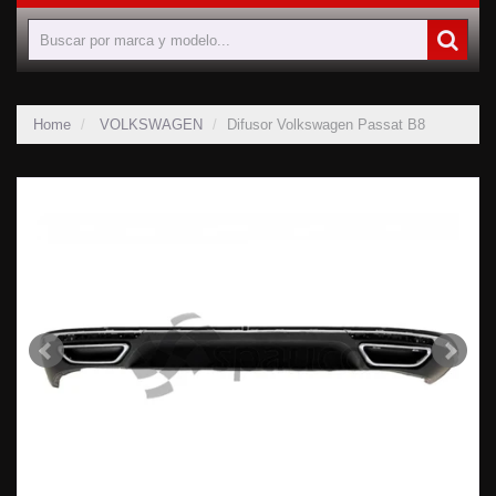
Home
VOLKSWAGEN
Difusor Volkswagen Passat B8