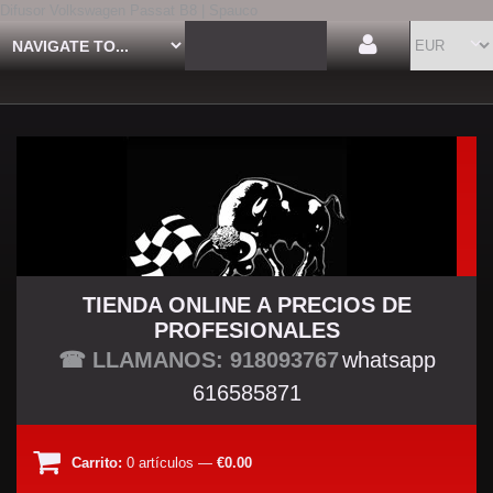
Difusor Volkswagen Passat B8 | Spauco
TIENDA ONLINE A PRECIOS DE
PROFESIONALES
TU TIENDA TUNING
☎ LLAMANOS: 918093767
whatsapp
616585871
Carrito:
0
artículos
—
€0.00