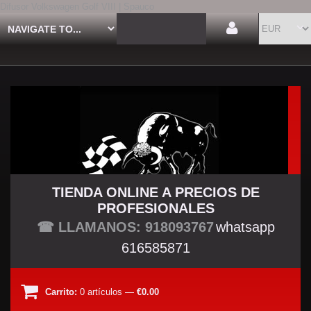
Difusor Volkswagen Golf VIII | Spauco
TIENDA ONLINE A PRECIOS DE
PROFESIONALES
TU TIENDA TUNING
☎ LLAMANOS: 918093767
whatsapp
616585871
Carrito:
0
artículos
—
€0.00