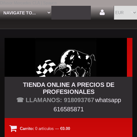
Difusor Mercedes CLA | Spauco
TIENDA ONLINE A PRECIOS DE
PROFESIONALES
TU TIENDA TUNING
☎ LLAMANOS: 918093767
whatsapp
616585871
Carrito:
0
artículos
—
€0.00