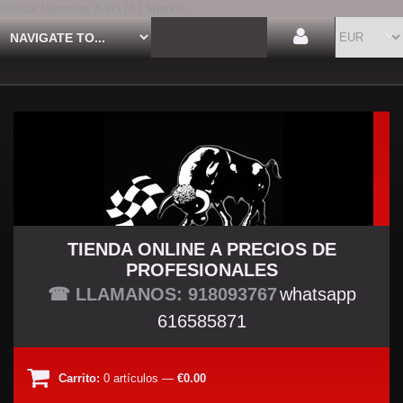
Difusor Mercedes A W176 | Spauco
TIENDA ONLINE A PRECIOS DE
PROFESIONALES
TU TIENDA TUNING
☎ LLAMANOS: 918093767
whatsapp
616585871
Carrito:
0
artículos
—
€0.00