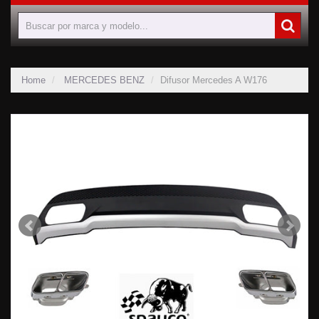
Home
MERCEDES BENZ
Difusor Mercedes A W176