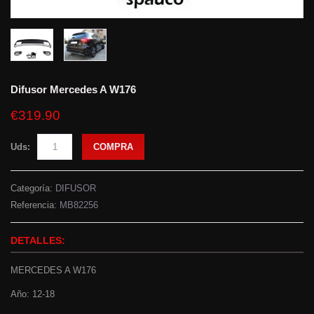
Difusor Mercedes A W176
€319.90
Uds:
COMPRA
Categoría:
DIFUSOR
Referencia:
MB82256
DETALLES:
MERCEDES A W176
Año: 12-18