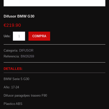
Difusor BMW G30
€219.90
Uds:
COMPRA
Categoría:
DIFUSOR
Referencia:
BM26269
DETALLES:
BMW Serie 5 G30
Año: 17-24
Difusor paragolpes trasero F90
Plastico ABS