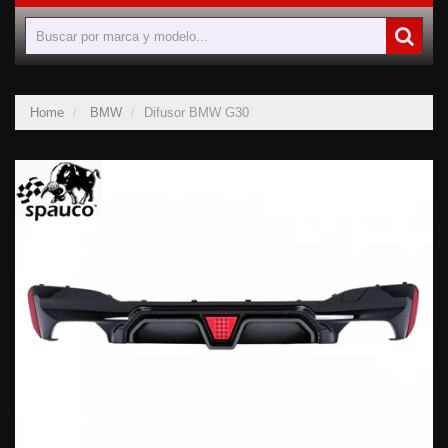
Home
BMW
Difusor BMW G30