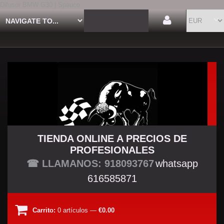
Difusor BMW G30 | Spauco
TIENDA ONLINE A PRECIOS DE
PROFESIONALES
TU TIENDA TUNING
☎ LLAMANOS: 918093767
whatsapp
616585871
Carrito:
0
artículos
—
€0.00