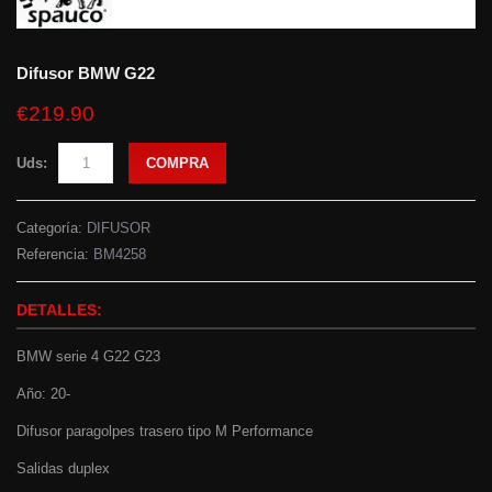
Difusor BMW G22
€219.90
Uds:
COMPRA
Categoría:
DIFUSOR
Referencia:
BM4258
DETALLES:
BMW serie 4 G22 G23
Año: 20-
Difusor paragolpes trasero tipo M Performance
Salidas duplex