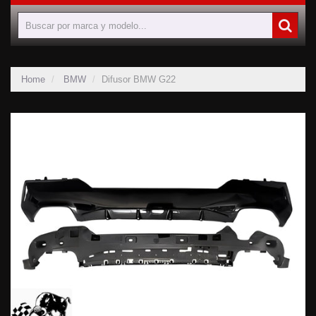
Home
BMW
Difusor BMW G22