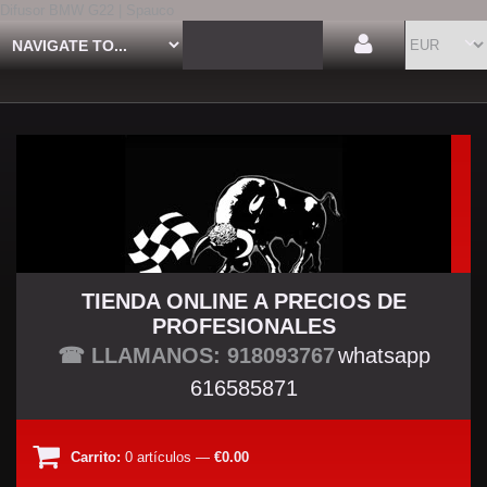
Difusor BMW G22 | Spauco
TIENDA ONLINE A PRECIOS DE
PROFESIONALES
TU TIENDA TUNING
☎ LLAMANOS: 918093767
whatsapp
616585871
Carrito:
0
artículos
—
€0.00