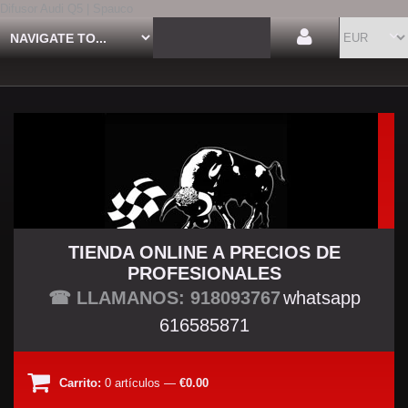
Difusor Audi Q5 | Spauco
TIENDA ONLINE A PRECIOS DE
PROFESIONALES
TU TIENDA TUNING
☎ LLAMANOS: 918093767
whatsapp
616585871
Carrito:
0
artículos
—
€0.00