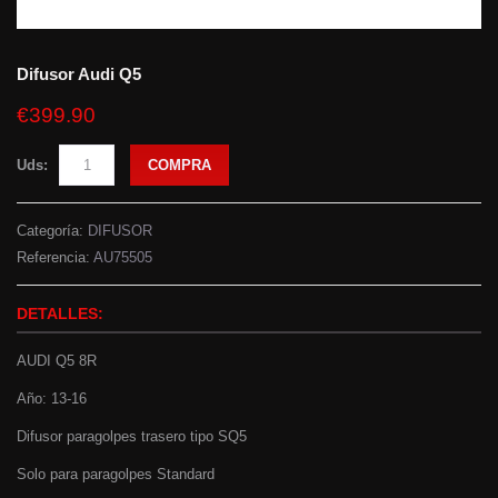
Difusor Audi Q5
€399.90
Uds:
COMPRA
Categoría:
DIFUSOR
Referencia:
AU75505
DETALLES:
AUDI Q5 8R
Año: 13-16
Difusor paragolpes trasero tipo SQ5
Solo para paragolpes Standard