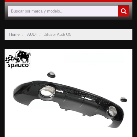
Home
AUDI
Difusor Audi Q5