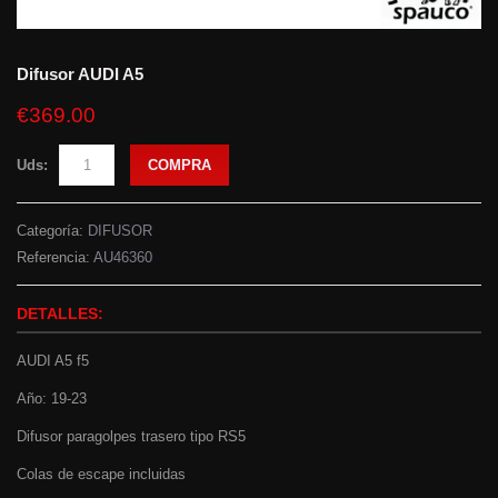
Difusor AUDI A5
€369.00
Uds:
COMPRA
Categoría:
DIFUSOR
Referencia:
AU46360
DETALLES:
AUDI A5 f5
Año: 19-23
Difusor paragolpes trasero tipo RS5
Colas de escape incluidas