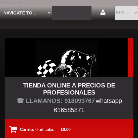
Difusor AUDI A5 | Spauco
TIENDA ONLINE A PRECIOS DE
PROFESIONALES
TU TIENDA TUNING
☎ LLAMANOS: 918093767
whatsapp
616585871
Carrito:
0
artículos
—
€0.00