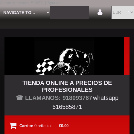
Aleron Mercedes E W211 | Spauco
TIENDA ONLINE A PRECIOS DE
PROFESIONALES
TU TIENDA TUNING
☎ LLAMANOS: 918093767
whatsapp
616585871
Carrito:
0
artículos
—
€0.00