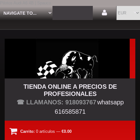
Pilotos Audi A6 4B | Spauco
TIENDA ONLINE A PRECIOS DE
PROFESIONALES
TU TIENDA TUNING
☎ LLAMANOS: 918093767
whatsapp
616585871
Carrito:
0
artículos
—
€0.00