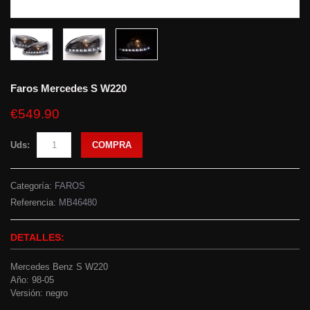
Faros Mercedes S W220
€549.90
Uds:
COMPRA
Categoría:
FAROS
Referencia:
MB46480
DETALLES:
Mercedes Benz S W220
Año: 98-05
Versión: negro