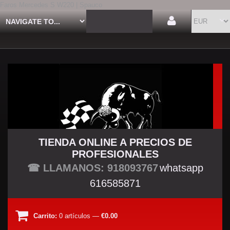
Faros Mercedes S W220 | Spauco
TIENDA ONLINE A PRECIOS DE
PROFESIONALES
TU TIENDA TUNING
☎ LLAMANOS: 918093767
whatsapp
616585871
Carrito:
0
artículos
—
€0.00