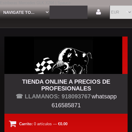
Estriberas Mercedes GLK X204 | Spauco
TIENDA ONLINE A PRECIOS DE
PROFESIONALES
TU TIENDA TUNING
☎ LLAMANOS: 918093767
whatsapp
616585871
Carrito:
0
artículos
—
€0.00