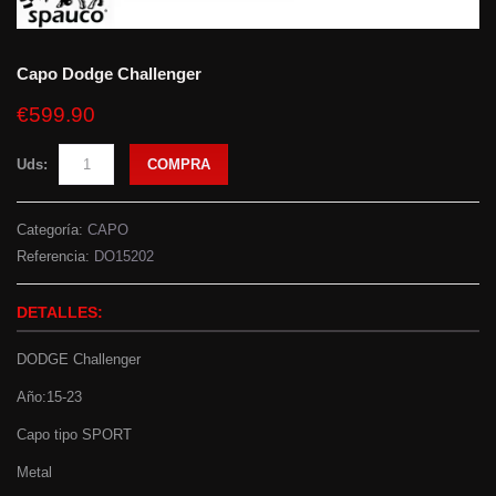
Capo Dodge Challenger
€599.90
Uds:
COMPRA
Categoría:
CAPO
Referencia:
DO15202
DETALLES:
DODGE Challenger
Año:15-23
Capo tipo SPORT
Metal