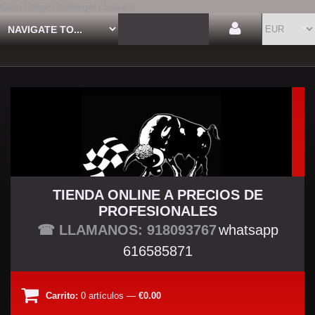
Capo Dodge Challenger | Spauco
TIENDA ONLINE A PRECIOS DE
PROFESIONALES
TU TIENDA TUNING
☎ LLAMANOS: 918093767
whatsapp
616585871
Carrito:
0
artículos
—
€0.00