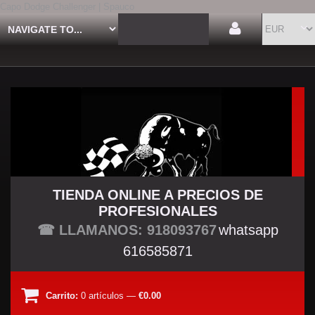
Capo Dodge Challenger | Spauco
TIENDA ONLINE A PRECIOS DE
PROFESIONALES
TU TIENDA TUNING
☎ LLAMANOS: 918093767
whatsapp
616585871
Carrito:
0
artículos
—
€0.00