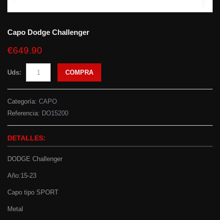
Capo Dodge Challenger
€649.90
Uds:
COMPRA
Categoría:
CAPO
Referencia:
DO15200
DETALLES:
DODGE Challenger
Año:15-23
Capo tipo SPORT
Metal