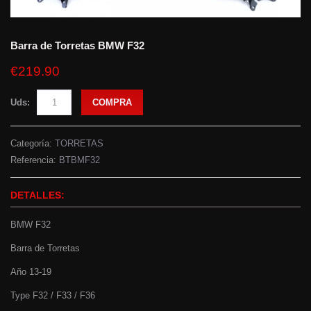
Barra de Torretas BMW F32
€219.90
Uds:
COMPRA
Categoría:
TORRETAS
Referencia:
BTBMF32
DETALLES:
BMW F32
Barra de Torretas
Año 13-19
Type F32 / F33 / F36