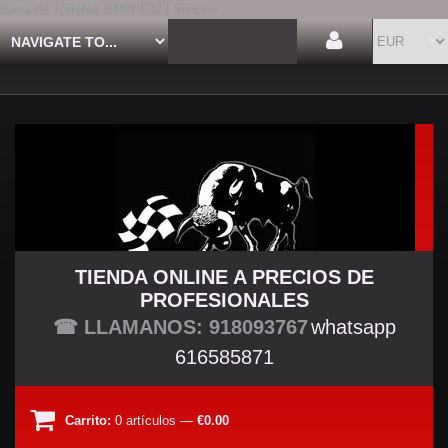
Barra de Torretas BMW F32 | Spauco
TIENDA ONLINE A PRECIOS DE
PROFESIONALES
TU TIENDA TUNING
☎ LLAMANOS: 918093767
whatsapp
616585871
Carrito:
0
artículos
—
€0.00