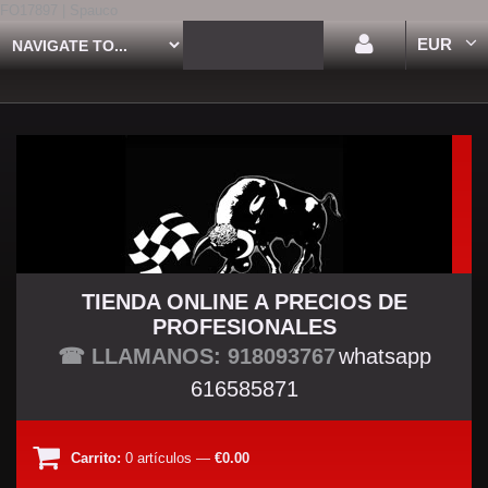
FO17897 | Spauco
EUR
TIENDA ONLINE A PRECIOS DE
PROFESIONALES
TU TIENDA TUNING
☎ LLAMANOS: 918093767
whatsapp
616585871
Carrito:
0
artículos
—
€0.00