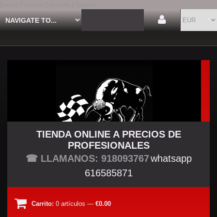
Bacas Porsche Cayenne | Spauco
TIENDA ONLINE A PRECIOS DE
PROFESIONALES
TU TIENDA TUNING
☎ LLAMANOS: 918093767
whatsapp
616585871
Carrito:
0
artículos
—
€0.00