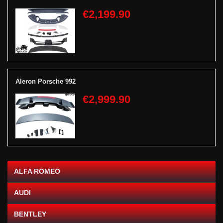
€2,199.90
Aleron Porsche 992
€2,999.90
ALFA ROMEO
AUDI
BENTLEY