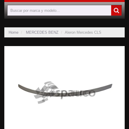
Home
MERCEDES BENZ
Aleron Mercedes CLS