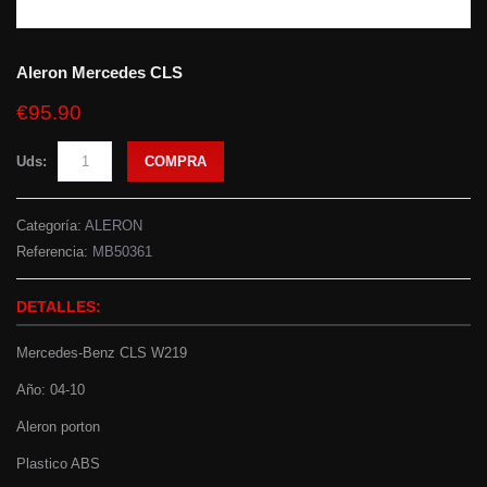
Aleron Mercedes CLS
€95.90
Uds:
COMPRA
Categoría:
ALERON
Referencia:
MB50361
DETALLES:
Mercedes-Benz CLS W219
Año: 04-10
Aleron porton
Plastico ABS