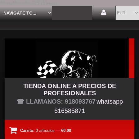
Aleron Mercedes CLS | Spauco
TIENDA ONLINE A PRECIOS DE
PROFESIONALES
TU TIENDA TUNING
☎ LLAMANOS: 918093767
whatsapp
616585871
Carrito:
0
artículos
—
€0.00