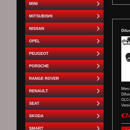
MINI
MITSUBISHI
NISSAN
Difu
OPEL
PEUGEOT
PORSCHE
RANGE ROVER
Merc
RENAULT
Difus
GLC4
SEAT
Versi
€7
SKODA
SMART