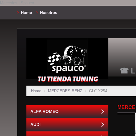
Mercedes | Spauco
Home
Nosotros
☎ L
TU TIENDA TUNING
Home
MERCEDES BENZ
GLC X254
MERCE
ALFA ROMEO
AUDI