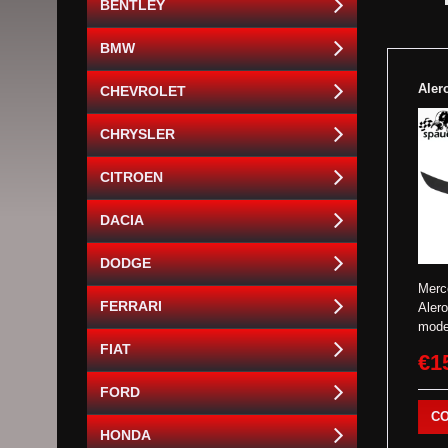
BENTLEY
BMW
Aler
CHEVROLET
CHRYSLER
CITROEN
DACIA
DODGE
Merc
FERRARI
Aler
mod
FIAT
€1
FORD
C
HONDA