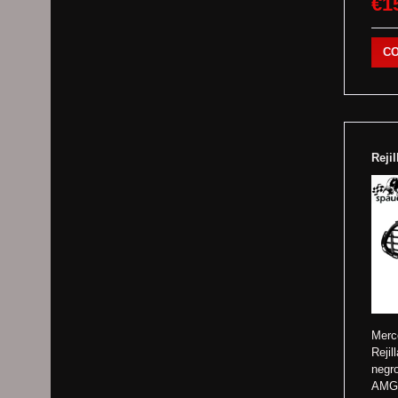
€1
C
Reji
Merc
Rejil
negr
AMG