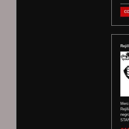
C
Reji
Merc
Rejil
negr
STA