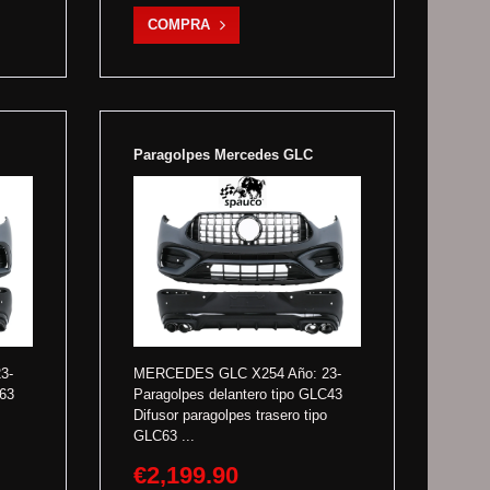
COMPRA
Paragolpes Mercedes GLC
3-
MERCEDES GLC X254 Año: 23-
C63
Paragolpes delantero tipo GLC43
Difusor paragolpes trasero tipo
GLC63 ...
€2,199.90