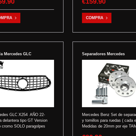
59.90
€159.90
OMPRA
COMPRA
lla Mercedes GLC
Separadores Mercedes
edes GLC X254 AÑO 22-
Mercedes Benz Set de separa
la delantera tipo GT Version
y tornillos para ruedas ( cada e
o cromo SOLO paragolpes
Medidas de 20mm por eje TAM