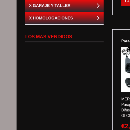
C
X GARAJE Y TALLER
X HOMOLOGACIONES
LOS MAS VENDIDOS
Para
MERC
Para
Difus
GLC6
€2