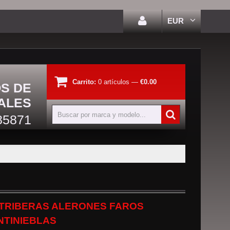
EUR
Carrito:
0
artículos
—
€0.00
OS DE
ALES
85871
TRIBERAS ALERONES FAROS
NTINIEBLAS