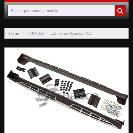
Home
HYUNDAI
Estriberas Hyundai IX35