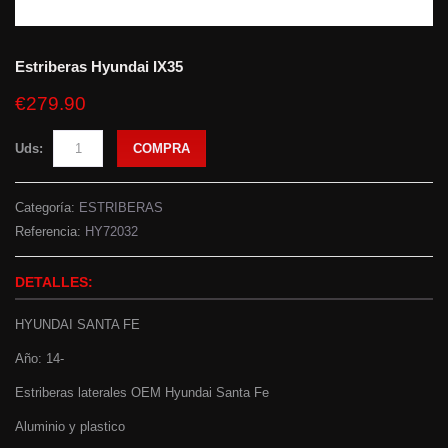
Estriberas Hyundai IX35
€279.90
Uds:
COMPRA
Categoría:
ESTRIBERAS
Referencia:
HY72032
DETALLES:
HYUNDAI SANTA FE
Año: 14-
Estriberas laterales OEM Hyundai Santa Fe
Aluminio y plastico