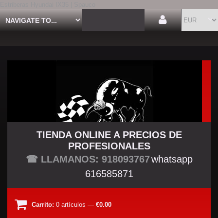
Estriberas Hyundai IX35 | Spauco
TIENDA ONLINE A PRECIOS DE
PROFESIONALES
TU TIENDA TUNING
☎ LLAMANOS: 918093767
whatsapp
616585871
Carrito:
0
artículos
—
€0.00